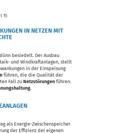
mt
1
)
UNGEN IN NETZEN MIT
CHTE
 dünn besiedelt. Der Ausbau
aik- und Windkraftanlagen, stellt
hwankungen in der Einspeisung
en
führen, die die Qualität der
ten Fall zu
Netzstörungen
führen.
nungshaltung
.
IEANLAGEN
ag als Energie-Zwischenspeicher
rung der Effizienz der eigenen