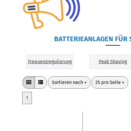
BATTERIEANLAGEN FÜR
Frequenzregulierung
Peak Shaving
Sortieren nach
pro Seite
Sortieren nach
25 pro Seite
1