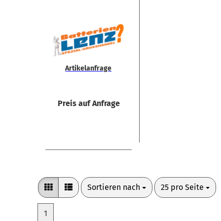
Ar­ti­kel­an­fra­ge
Preis auf Anfrage
Sortieren nach
pro Seite
Sortieren nach
25 pro Seite
1