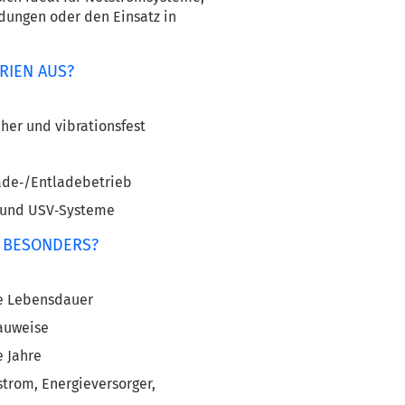
ungen oder den Einsatz in 
RIEN AUS?
her und vibrationsfest
Lade‑/Entladebetrieb
e und USV‑Systeme
N BESONDERS?
he Lebensdauer
Bauweise
e Jahre
rom, Energieversorger, 