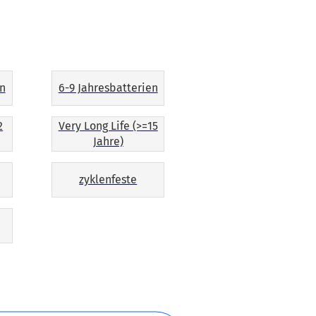
en
6-9 Jahresbatterien
2
Very Long Life (>=15
Jahre)
zyklenfeste