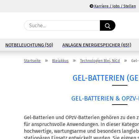
Karriere / Jobs / Stellen
Suche...
E
NOTBELEUCHTUNG (50)
ANLAGEN ENERGIESPEICHER (651)
P
»
»
»
Startseite
Bleiakkus
Technologien Blei, NiCd
Gel-
GEL-BATTERIEN (GE
Ko
GEL‑BATTERIEN & OPZV‑
Pa
Gel‑Batterien und OPzV‑Batterien gehören zu den z
für anspruchsvolle Anwendungen. In dieser Katego
hochwertige, wartungsarme und besonders langlebige
stationären Einsatz entwickelt wurden. Sie eignen 