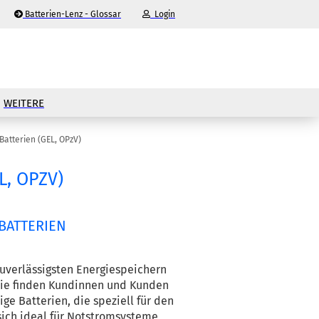
Batterien-Lenz - Glossar
Login
-Mail
WEITERE
asswort
Batterien (GEL, OPzV)
L, OPZV)
nto erstellen
BATTERIEN
sswort vergessen?
uverlässigsten Energiespeichern 
rie finden Kundinnen und Kunden 
 Batterien, die speziell für den 
sich ideal für Notstromsysteme, 