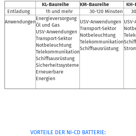
KL-Baureihe
KM-Baureihe
KH-
Entladung
1h und mehr
30-120 Minuten
30 
Energieversorgung
Anwendungen
USV-Anwendungen
USV-
Öl und Gas
Transport-Sektor
Notb
USV-Anwendungen
Notbeleuchtung
Tele
Transport-Sektor
Telekommunikation
Schif
Notbeleuchtung
Schiffsausrüstung
Stro
Telekommunikation
Schiffsausrüstung
Sicherheitssysteme
Erneuerbare
Energien
VORTEILE DER NI-CD BATTERIE: