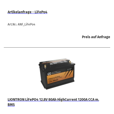
Ar­ti­kel­an­fra­ge - LiFePo4
Art.Nr.: ANF_LiFePo4
Preis auf Anfrage
LION­T­RON LiFePO4 12,8V 80Ah High­Cur­rent 1200A CCA m.
BMS