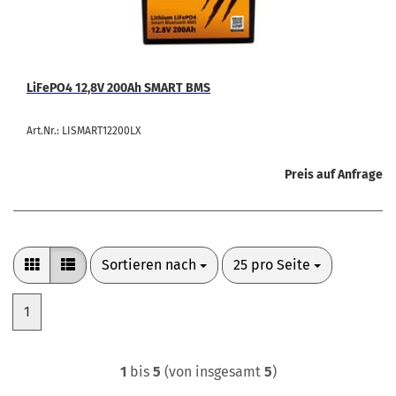
LiFePO4 12,8V 200Ah SMART BMS
Art.Nr.: LISMART12200LX
Preis auf Anfrage
Sortieren nach
pro Seite
Sortieren nach
25 pro Seite
1
1
bis
5
(von insgesamt
5
)