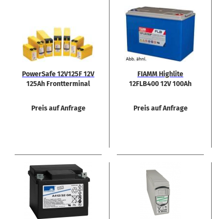
Power­Safe 12V125F 12V
FIAMM High­li­te
125Ah Front­ter­mi­nal
12FLB400 12V 100Ah
Blei­ak­ku
Preis auf Anfrage
Preis auf Anfrage