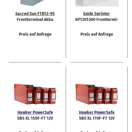
Sa­cred Sun FTB12-​​95
Exide Sprin­ter
Front­ter­mi­nal Akku
XP12V5300 Front­ter­mi­
nal 12V 186Ah
Preis auf Anfrage
Preis auf Anfrage
Hawker Power­Safe
Hawker Power­Safe
SBS XL 150F-​FT 12V
SBS XL 170F-​FT 12V
150Ah Rein­blei Akku
170Ah Rein­blei Akku
Front­ter­mi­nal
Front­ter­mi­nal