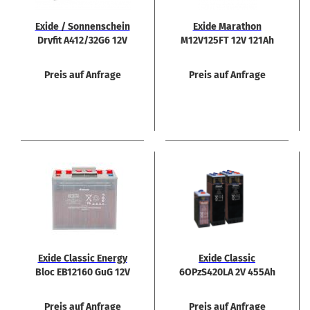
Exide / Son­nen­schein
Exide Ma­ra­thon
Dry­fit A412/32G6 12V
M12V125FT 12V 121Ah
32,0Ah
AGM Akku Front­ter­mi­
nal
Preis auf Anfrage
Preis auf Anfrage
Exide Clas­sic En­er­gy
Exide Clas­sic
Bloc EB12160 GuG 12V
6OPzS420LA 2V 455Ah
158Ah Bat­te­rie
Akku
Preis auf Anfrage
Preis auf Anfrage