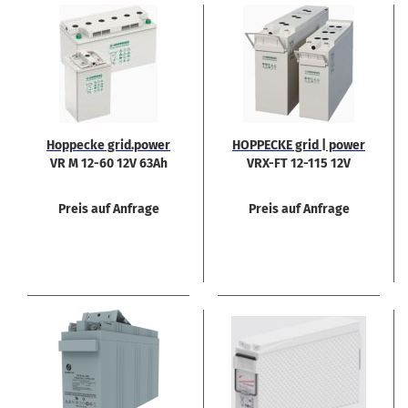
Hop­pe­cke grid.power
HOP­PE­CKE grid | power
VR M 12-60 12V 63Ah
VRX-​FT 12-​115 12V
115Ah
Preis auf Anfrage
Preis auf Anfrage