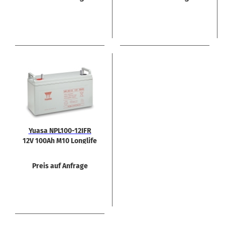
Yuasa NPL100-​​12IFR
12V 100Ah M10 Lon­g­li­fe
Bat­te­rie
Preis auf Anfrage