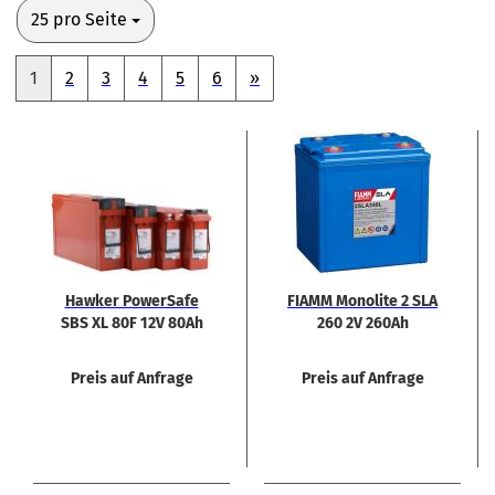
pro Seite
25 pro Seite
1
2
3
4
5
6
»
Hawker Power­Safe
FIAMM Mo­no­li­te 2 SLA
SBS XL 80F 12V 80Ah
260 2V 260Ah
Rein­blei Akku Front­
ter­mi­nal
Preis auf Anfrage
Preis auf Anfrage