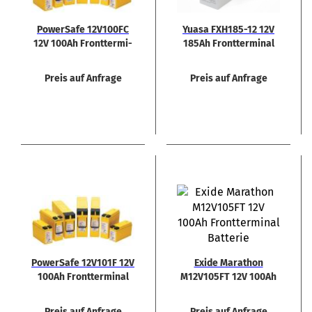
Power­Safe 12V100FC
Yuasa FXH185-​​12 12V
12V 100Ah Front­ter­mi­
185Ah Front­ter­mi­nal
nal Blei­ak­ku
Preis auf Anfrage
Preis auf Anfrage
Power­Safe 12V101F 12V
Exide Ma­ra­thon
100Ah Front­ter­mi­nal
M12V105FT 12V 100Ah
Blei­ak­ku
AGM Akku Front­ter­mi­
nal
Preis auf Anfrage
Preis auf Anfrage