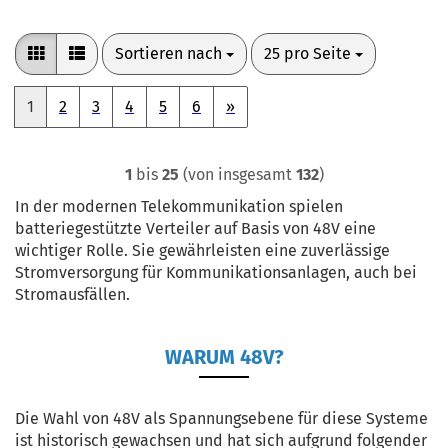
Sortieren nach
pro Seite
Sortieren nach
25 pro Seite
1
2
3
4
5
6
»
1
bis
25
(von insgesamt
132
)
In der modernen Telekommunikation spielen
batteriegestützte Verteiler auf Basis von 48V eine
wichtiger Rolle. Sie gewährleisten eine zuverlässige
Stromversorgung für Kommunikationsanlagen, auch bei
Stromausfällen.
WARUM 48V?
Die Wahl von 48V als Spannungsebene für diese Systeme
ist historisch gewachsen und hat sich aufgrund folgender