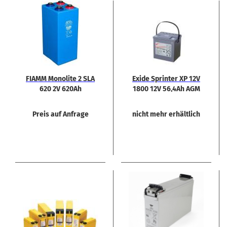
FIAMM Mo­no­li­te 2 SLA
Exide Sprin­ter XP 12V
620 2V 620Ah
1800 12V 56,4Ah AGM
Blei­bat­te­rie
Preis auf Anfrage
nicht mehr erhältlich