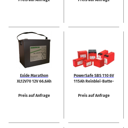
Exide Ma­ra­thon
Power­Safe SBS 110 6V
XL12V70 12V 66,6Ah
115Ah Reinblei-​​Bat­te­
AGM Blei­ak­ku
rien / -​Akkus
Preis auf Anfrage
Preis auf Anfrage