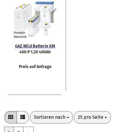
GAZ NiCd Bat­te­rie KM
400 P 1,2V 400Ah
Preis auf Anfrage
Sortieren nach
pro Seite
Sortieren nach
25 pro Seite