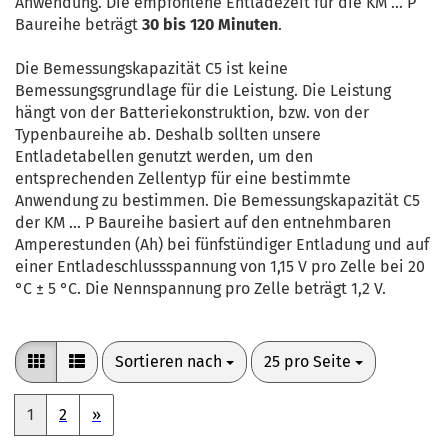
Anwendung. Die empfohlene Entladezeit für die KM … P
Baureihe beträgt
30 bis 120 Minuten
.
Die Bemessungskapazität C5 ist keine
Bemessungsgrundlage für die Leistung. Die Leistung
hängt von der Batteriekonstruktion, bzw. von der
Typenbaureihe ab. Deshalb sollten unsere
Entladetabellen genutzt werden, um den
entsprechenden Zellentyp für eine bestimmte
Anwendung zu bestimmen. Die Bemessungskapazität C5
der KM … P Baureihe basiert auf den entnehmbaren
Amperestunden (Ah) bei fünfstündiger Entladung und auf
einer Entladeschlussspannung von 1,15 V pro Zelle bei 20
°C ± 5 °C. Die Nennspannung pro Zelle beträgt 1,2 V.
Sortieren nach
pro Seite
Sortieren nach
25 pro Seite
1
2
»