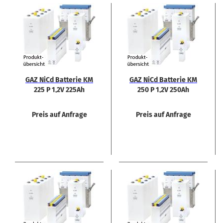
GAZ NiCd Bat­te­rie KM
GAZ NiCd Bat­te­rie KM
225 P 1,2V 225Ah
250 P 1,2V 250Ah
Preis auf Anfrage
Preis auf Anfrage