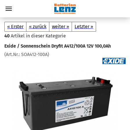
« Erster
« zurück
weiter »
Letzter »
40
Artikel in dieser Kategorie
Exide / Son­nen­schein Dry­fit A412/100A 12V 100,0Ah
(Art.Nr.:
SOA412-​100A
)