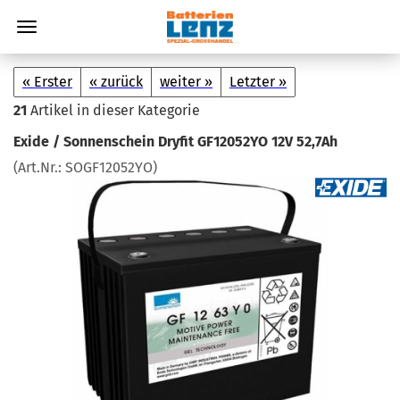
« Erster
« zurück
weiter »
Letzter »
21
Artikel in dieser Kategorie
Exide / Son­nen­schein Dry­fit GF12052YO 12V 52,7Ah
(Art.Nr.:
SOGF12052YO
)