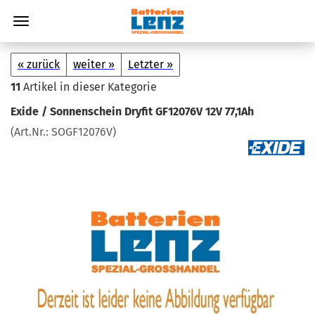
« zurück
weiter »
Letzter »
11
Artikel in dieser Kategorie
Exide / Son­nen­schein Dry­fit GF12076V 12V 77,1Ah
(Art.Nr.:
SOGF12076V
)