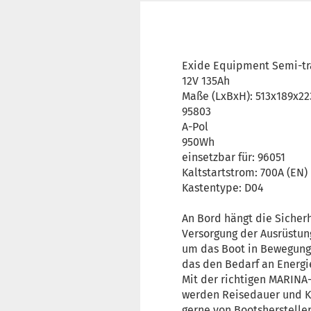
Exide Equipment Semi-tr
12V 135Ah
Maße (LxBxH): 513x189x
95803
A-Pol
950Wh
einsetzbar für: 96051
Kaltstartstrom: 700A (EN)
Kastentype: D04
An Bord hängt die Sicher
Versorgung der Ausrüstung
um das Boot in Bewegung 
das den Bedarf an Energie
Mit der richtigen MARINA-
werden Reisedauer und K
gerne von Bootshersteller