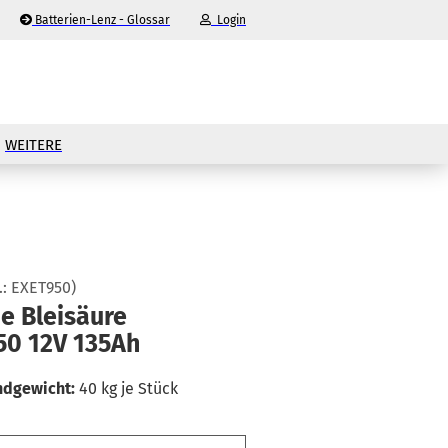
Batterien-Lenz - Glossar
Login
-Mail
WEITERE
asswort
.:
EXET950
)
nto erstellen
e Blei­säu­re
50 12V 135Ah
sswort vergessen?
ndgewicht:
40
kg je Stück