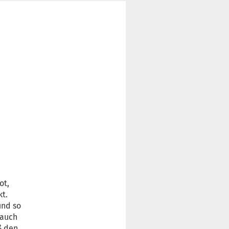
ot,
kt.
und so
 auch
ß den