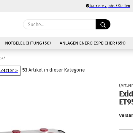
Karriere / Jobs / Stellen
Suche...
E
NOTBELEUCHTUNG (50)
ANLAGEN ENERGIESPEICHER (651)
P
35Ah
53
Artikel in dieser Kategorie
Letzter »
(Art.Nr
Ko
Exid
ET9
Pa
Versa