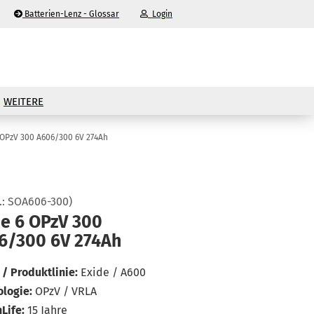
Batterien-Lenz - Glossar
Login
-Mail
WEITERE
asswort
 OPzV 300 A606/300 6V 274Ah
.:
SOA606-300
)
nto erstellen
de 6 OPzV 300
6/300 6V 274Ah
sswort vergessen?
/ Produktlinie:
Exide / A600
logie:
OPzV / VRLA
Life:
15 Jahre