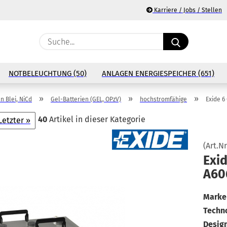
Karriere / Jobs / Stellen
Suche...
E
NOTBELEUCHTUNG (50)
ANLAGEN ENERGIESPEICHER (651)
P
»
»
»
n Blei, NiCd
Gel-Batterien (GEL, OPzV)
hochstromfähige
Exide 6
40
Artikel in dieser Kategorie
Letzter »
(Art.Nr
Ko
Exi
A60
Pa
Marke 
Techno
Design