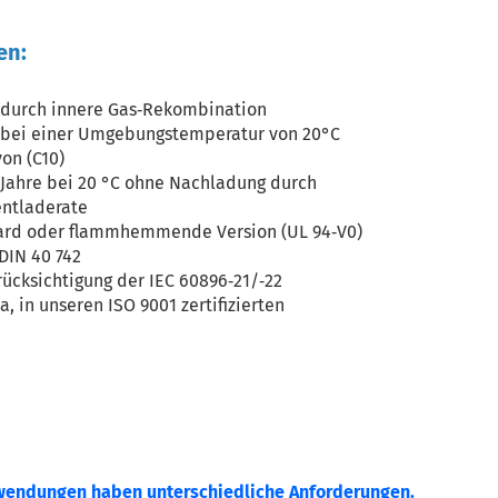
en:
durch innere Gas‐Rekombination
e bei einer Umgebungstemperatur von 20°C
on (C10)
2 Jahre bei 20 °C ohne Nachladung durch
entladerate
ndard oder flammhemmende Version (UL 94‐V0)
DIN 40 742
rücksichtigung der IEC 60896‐21/‐22
a, in unseren ISO 9001 zertifizierten
wendungen haben unterschiedliche Anforderungen.