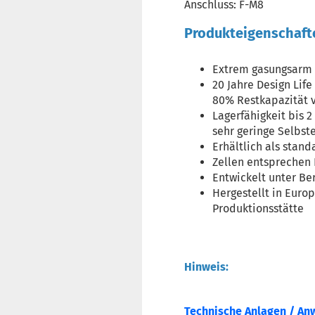
Anschluss: F-M8
Produkteigenschaft
Extrem gasungsarm 
20 Jahre Design Lif
80% Restkapazität v
Lagerfähigkeit bis 
sehr geringe Selbst
Erhältlich als sta
Zellen entsprechen 
Entwickelt unter Be
Hergestellt in Europ
Produktionsstätte
Hinweis:
Technische Anlagen / An