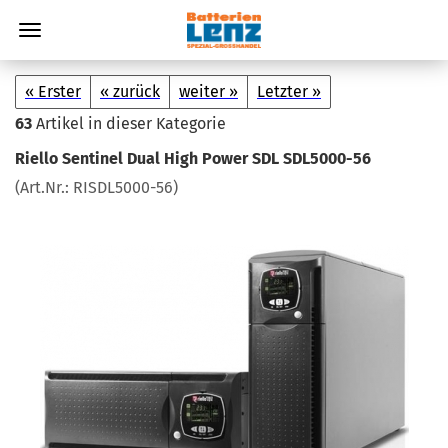
« Erster
« zurück
weiter »
Letzter »
63
Artikel in dieser Kategorie
Ri­el­lo Sen­ti­nel Dual High Power SDL SDL5000-​56
(Art.Nr.:
RISDL5000-​56
)