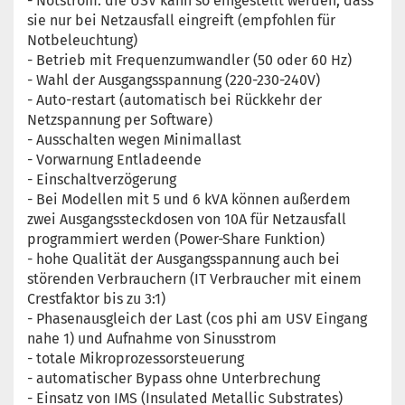
- Notstrom: die USV kann so eingestellt werden, dass
sie nur bei Netzausfall eingreift (empfohlen für
Notbeleuchtung)
- Betrieb mit Frequenzumwandler (50 oder 60 Hz)
- Wahl der Ausgangsspannung (220-230-240V)
- Auto-restart (automatisch bei Rückkehr der
Netzspannung per Software)
- Ausschalten wegen Minimallast
- Vorwarnung Entladeende
- Einschaltverzögerung
- Bei Modellen mit 5 und 6 kVA können außerdem
zwei Ausgangssteckdosen von 10A für Netzausfall
programmiert werden (Power-Share Funktion)
- hohe Qualität der Ausgangsspannung auch bei
störenden Verbrauchern (IT Verbraucher mit einem
Crestfaktor bis zu 3:1)
- Phasenausgleich der Last (cos phi am USV Eingang
nahe 1) und Aufnahme von Sinusstrom
- totale Mikroprozessorsteuerung
- automatischer Bypass ohne Unterbrechung
- Einsatz von IMS (Insulated Metallic Substrates)