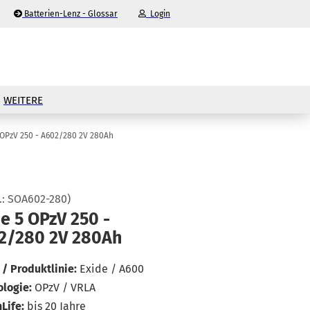
Batterien-Lenz - Glossar
Login
-Mail
WEITERE
asswort
 OPzV 250 - A602/280 2V 280Ah
.:
SOA602-280
)
nto erstellen
e 5 OPzV 250 -
2/280 2V 280Ah
sswort vergessen?
/ Produktlinie:
Exide / A600
logie:
OPzV / VRLA
Life:
bis 20 Jahre