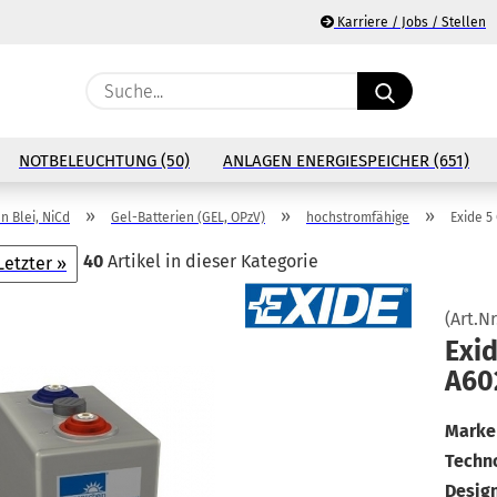
Karriere / Jobs / Stellen
Suche...
E
NOTBELEUCHTUNG (50)
ANLAGEN ENERGIESPEICHER (651)
P
»
»
»
n Blei, NiCd
Gel-Batterien (GEL, OPzV)
hochstromfähige
Exide 5
40
Artikel in dieser Kategorie
Letzter »
(Art.Nr
Ko
Exid
A60
Pa
Marke 
Techno
Design