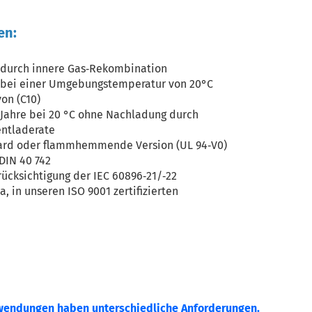
en:
durch innere Gas‐Rekombination
e bei einer Umgebungstemperatur von 20°C
on (C10)
2 Jahre bei 20 °C ohne Nachladung durch
entladerate
ndard oder flammhemmende Version (UL 94‐V0)
DIN 40 742
rücksichtigung der IEC 60896‐21/‐22
a, in unseren ISO 9001 zertifizierten
wendungen haben unterschiedliche Anforderungen.