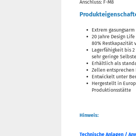
Anschluss: F-M8
Produkteigenschaft
Extrem gasungsarm 
20 Jahre Design Lif
80% Restkapazität v
Lagerfähigkeit bis 
sehr geringe Selbst
Erhältlich als sta
Zellen entsprechen 
Entwickelt unter Be
Hergestellt in Europ
Produktionsstätte
Hinweis:
Technische Anlagen / An