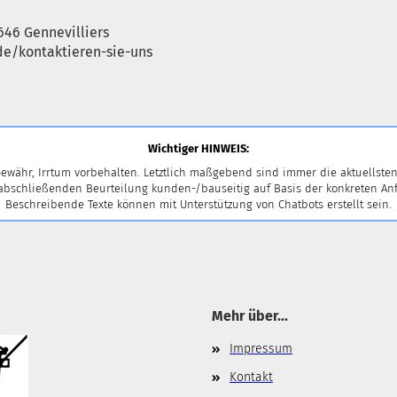
646 Gennevilliers
e/kontaktieren-sie-uns
Wichtiger HINWEIS:
en Sie bitte die
Homepage
zu diesem Artikel.
ewähr, Irrtum vorbehalten. Letztlich maßgebend sind immer die aktuellsten
 abschließenden Beurteilung kunden-/bauseitig auf Basis der konkreten
Beschreibende Texte können mit Unterstützung von Chatbots erstellt sein.
Mehr über...
Impressum
Kontakt