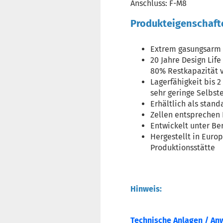
Anschluss: F-M8
Produkteigenschaft
Extrem gasungsarm 
20 Jahre Design Lif
80% Restkapazität v
Lagerfähigkeit bis 
sehr geringe Selbst
Erhältlich als sta
Zellen entsprechen 
Entwickelt unter Be
Hergestellt in Europ
Produktionsstätte
Hinweis:
Technische Anlagen / An