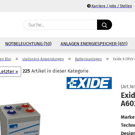
Karriere / Jobs / Stellen
Suche...
E
NOTBELEUCHTUNG (50)
ANLAGEN ENERGIESPEICHER (651)
P
»
»
»
n Blei
stationäre Anwendungen
Batterieanlagen
Exide 6 OPzV
225
Artikel in dieser Kategorie
Letzter »
(Art.Nr
Ko
Exid
A60
Pa
Marke 
Techno
Design