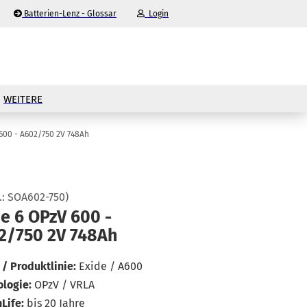
Batterien-Lenz - Glossar
Login
-Mail
WEITERE
asswort
 600 - A602/750 2V 748Ah
.:
SOA602-750
)
nto erstellen
e 6 OPzV 600 -
2/750 2V 748Ah
sswort vergessen?
/ Produktlinie:
Exide / A600
logie:
OPzV / VRLA
Life:
bis 20 Jahre