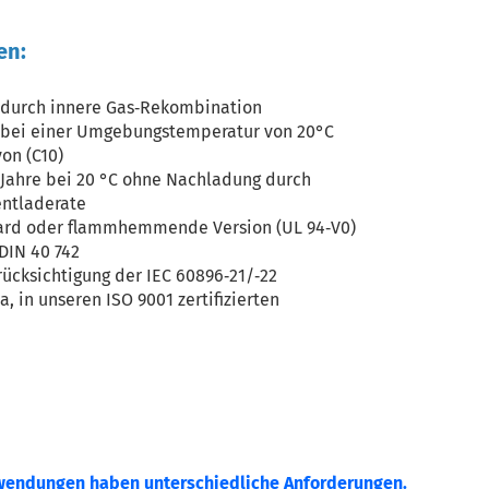
en:
durch innere Gas‐Rekombination
e bei einer Umgebungstemperatur von 20°C
on (C10)
2 Jahre bei 20 °C ohne Nachladung durch
entladerate
ndard oder flammhemmende Version (UL 94‐V0)
DIN 40 742
rücksichtigung der IEC 60896‐21/‐22
a, in unseren ISO 9001 zertifizierten
wendungen haben unterschiedliche Anforderungen.