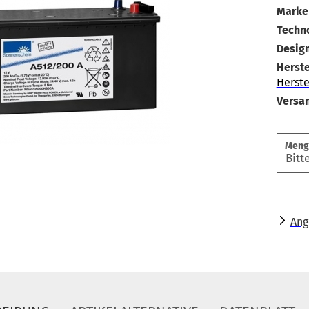
Marke 
Techno
Design
Herste
Herste
Versa
Meng
Ang