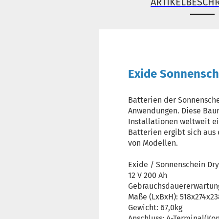
ARTIKELBESCH
Exide Sonnensch
Batterien der Sonnensche
Anwendungen. Diese Baurei
Installationen weltweit 
Batterien ergibt sich aus 
von Modellen.
Exide / Sonnenschein Dry
12 V 200 Ah
Gebrauchsdauererwartung:
Maße (LxBxH): 518x274x2
Gewicht: 67,0kg
Anschluss: A-Terminal(Ko