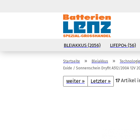
BLEIAKKUS (2056)
LIFEPO4 (56)
»
»
Startseite
Bleiakkus
Technologie
Exide / Sonnenschein Dryfit A512/200A 12V 2
17
Artikel i
weiter »
Letzter »