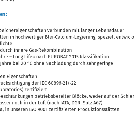
en:
speichereigenschaften verbunden mit langer Lebensdauer
tten in hochwertiger Blei‐Calcium‐Legierung, speziell entwick
dichte
durch innere Gas‐Rekombination
Jahre – Long Life« nach EUROBAT 2015 Klassifikation
2 Jahre bei 20 °C ohne Nachladung durch sehr geringe
len Eigenschaften
rücksichtigung der IEC 60896‐21/‐22
oratories) zertifiziert
beschränkungen betriebsbereiter Blöcke, weder auf der Schie
asser noch in der Luft (nach IATA, DGR, Satz A67)
a, in unseren ISO 9001 zertifizierten Produktionsstätten