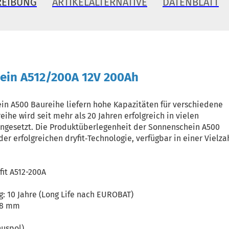
REIBUNG
ARTIKELALTERNATIVE
DATENBLATT
ein A512/200A 12V 200Ah
in A500 Baureihe liefern hohe Kapazitäten für verschiedene
he wird seit mehr als 20 Jahren erfolgreich in vielen
eingesetzt. Die Produktüberlegenheit der Sonnenschein A500
der erfolgreichen dryfit‐Technologie, verfügbar in einer Vielza
fit A512-200A
 10 Jahre (Long Life nach EUROBAT)
38 mm
nuspol)