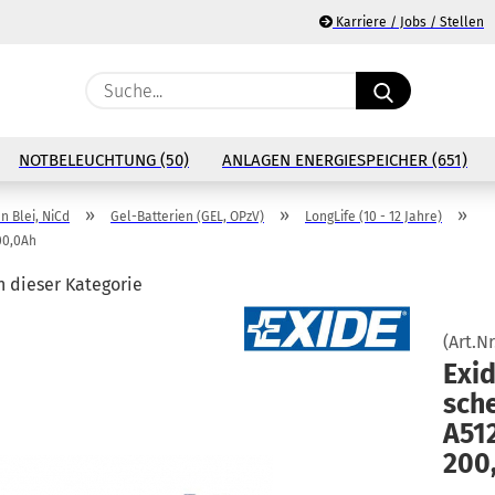
Karriere / Jobs / Stellen
Suche...
E
NOTBELEUCHTUNG (50)
ANLAGEN ENERGIESPEICHER (651)
P
»
»
»
n Blei, NiCd
Gel-Batterien (GEL, OPzV)
LongLife (10 - 12 Jahre)
00,0Ah
n dieser Kategorie
Ko
(Art.Nr
Exid
Pa
sche
A51
200