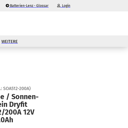
Batterien-Lenz - Glossar
Login
-Mail
WEITERE
asswort
nto erstellen
.:
SOA512-200A
)
e / Son­nen­
sswort vergessen?
in Dry­fit
2/200A 12V
,0Ah