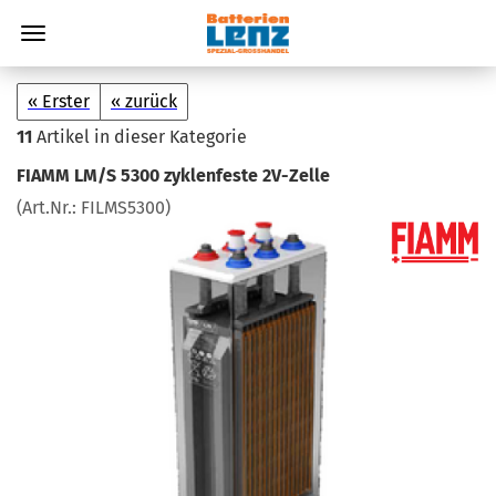
« Erster
« zurück
11
Artikel in dieser Kategorie
FIAMM LM/S 5300 zy­klen­fes­te 2V-​Zelle
(Art.Nr.:
FILMS5300
)