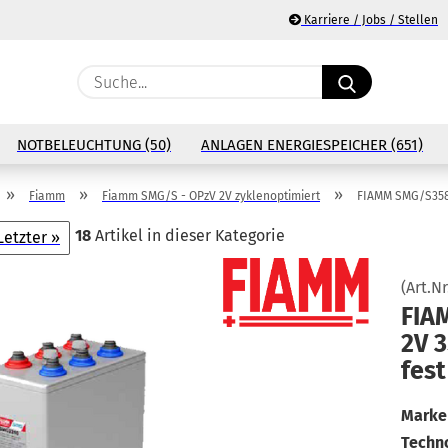
Karriere / Jobs / Stellen
Suche...
E
NOTBELEUCHTUNG (50)
ANLAGEN ENERGIESPEICHER (651)
P
»
»
»
Fiamm
Fiamm SMG/S - OPzV 2V zyklenoptimiert
FIAMM SMG/S358
18
Artikel in dieser Kategorie
Letzter »
(Art.Nr
Ko
FIA
2V 3
Pa
fest
Marke 
Techno