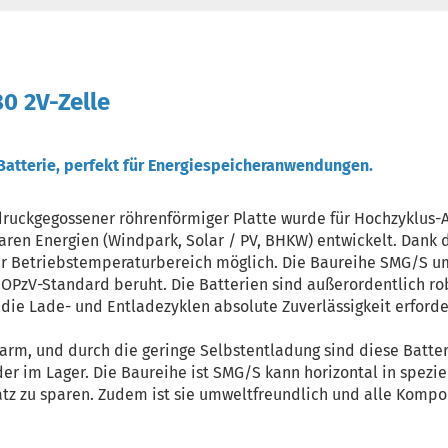
 2V-Zelle
Batterie, perfekt für Energiespeicheranwendungen.
druckgegossener röhrenförmiger Platte wurde für Hochzyklus
ren Energien (Windpark, Solar / PV, BHKW) entwickelt. Dank d
rer Betriebstemperaturbereich möglich. Die Baureihe SMG/S um
 OPzV-Standard beruht. Die Batterien sind außerordentlich rob
ie Lade- und Entladezyklen absolute Zuverlässigkeit erforde
arm, und durch die geringe Selbstentladung sind diese Batter
r im Lager. Die Baureihe ist SMG/S kann horizontal in speziel
tz zu sparen. Zudem ist sie umweltfreundlich und alle Kompo