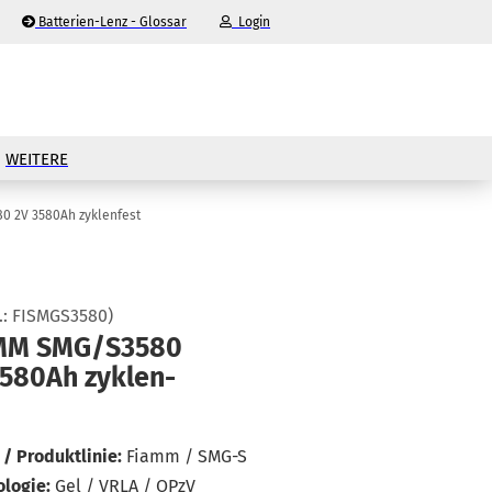
Batterien-Lenz - Glossar
Login
-Mail
WEITERE
asswort
0 2V 3580Ah zyklenfest
.:
FISMGS3580
)
nto erstellen
MM SMG/S3580
580Ah zy­klen­
sswort vergessen?
/ Produktlinie:
Fiamm / SMG-S
logie:
Gel / VRLA / OPzV