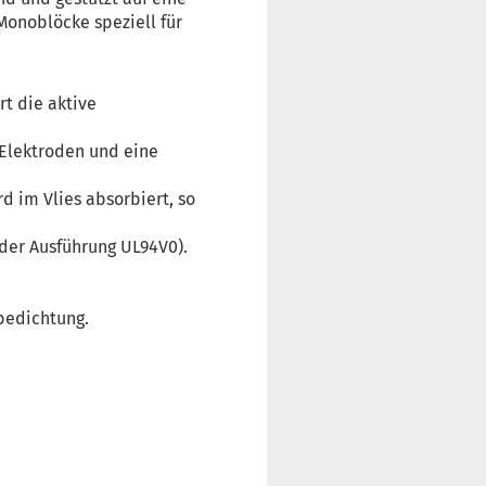
Monoblöcke speziell für
rt die aktive
 Elektroden und eine
 im Vlies absorbiert, so
er Ausführung UL94V0).
bedichtung.