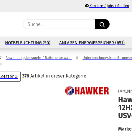
Karriere / Jobs / Stellen
Suche...
E
NOTBELEUCHTUNG (50)
ANLAGEN ENERGIESPEICHER (651)
P
»
»
Anwendungsbeispiele / Batterieauswahl
Unterbrechungsfreie Stromve
ku
376
Artikel in dieser Kategorie
Letzter »
Ko
(Art.Nr
Hawk
Pa
12H
USV
Marke 