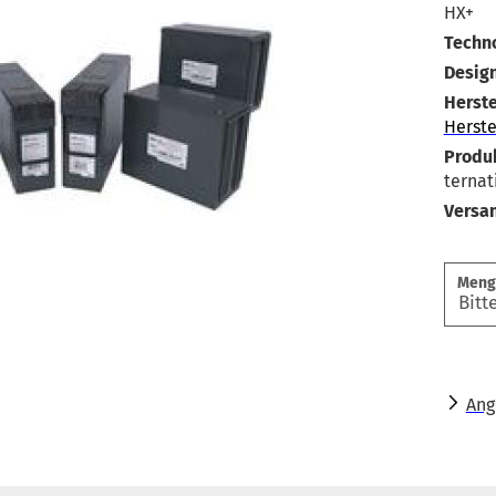
HX+
Techno
Design
Herste
Herste
Produk
ternat
Versa
Meng
Ang