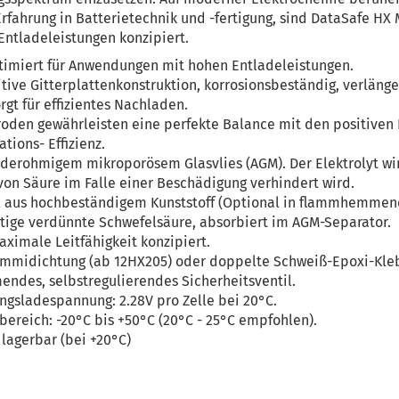
rfahrung in Batterietechnik und -fertigung, sind DataSafe HX 
ntladeleistungen konzipiert.
timiert für Anwendungen mit hohen Entladeleistungen.
tive Gitterplattenkonstruktion, korrosionsbeständig, verlänge
gt für effizientes Nachladen.
roden gewährleisten eine perfekte Balance mit den positiven
ions- Effizienz.
derohmigem mikroporösem Glasvlies (AGM). Der Elektrolyt wird
von Säure im Falle einer Beschädigung verhindert wird.
 aus hochbeständigem Kunststoff (Optional in flammhemmend
rtige verdünnte Schwefelsäure, absorbiert im AGM-Separator.
aximale Leitfähigkeit konzipiert.
mmidichtung (ab 12HX205) oder doppelte Schweiß-Epoxi-Kle
des, selbstregulierendes Sicherheitsventil.
gsladespannung: 2.28V pro Zelle bei 20°C.
ereich: -20°C bis +50°C (20°C - 25°C empfohlen).
 lagerbar (bei +20°C)