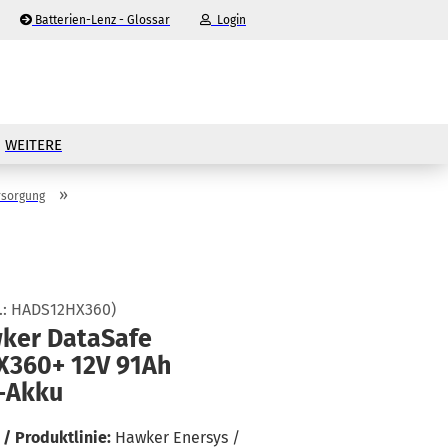
Batterien-Lenz - Glossar
Login
-Mail
WEITERE
asswort
»
rsorgung
nto erstellen
.:
HADS12HX360
)
er Da­ta­Safe
sswort vergessen?
X360+ 12V 91Ah
-​Akku
/ Produktlinie:
Hawker Enersys /