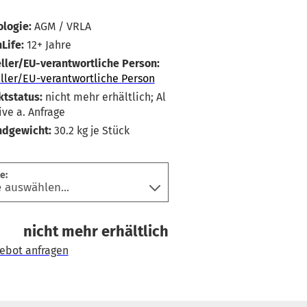
logie:
AGM / VRLA
Life:
12+ Jahre
ller/EU-verantwortliche Person:
ller/EU-verantwortliche Person
tstatus:
nicht mehr erhältlich; Al
ive a. Anfrage
ndgewicht:
30.2
kg je Stück
e:
nicht mehr erhältlich
ebot anfragen