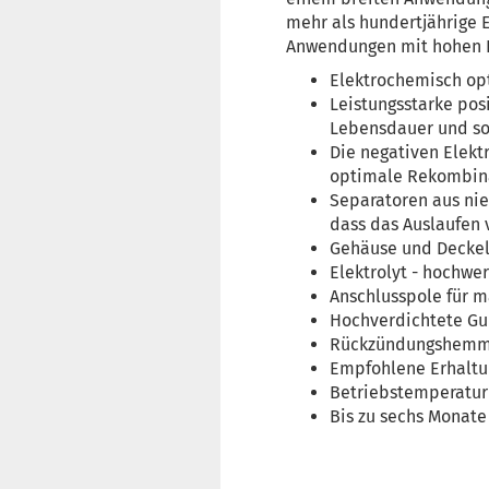
mehr als hundertjährige E
Anwendungen mit hohen E
Elektrochemisch op
Leistungsstarke posi
Lebensdauer und sor
Die negativen Elekt
optimale Rekombinat
Separatoren aus nie
dass das Auslaufen 
Gehäuse und Deckel
Elektrolyt - hochwe
Anschlusspole für m
Hochverdichtete Gu
Rückzündungshemmen
Empfohlene Erhaltun
Betriebstemperaturb
Bis zu sechs Monate