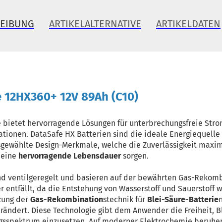
REIBUNG
ARTIKELALTERNATIVE
ARTIKELDATEN
 12HX360+ 12V 89Ah (C10)
 bietet hervorragende Lösungen für unterbrechungsfreie Str
llationen. DataSafe HX Batterien sind die ideale Energiequelle
gewählte Design-Merkmale, welche die Zuverlässigkeit maxim
 eine
hervorragende Lebensdauer
sorgen.
nd ventilgeregelt und basieren auf der bewährten Gas-Rekomb
r entfällt, da die Entstehung von Wasserstoff und Sauerstoff
tzung der
Gas-Rekombination
stechnik für
Blei-Säure-Batterie
rändert. Diese Technologie gibt dem Anwender die Freiheit, B
sspektrum einzusetzen. Auf moderner Elektrochemie beruhend