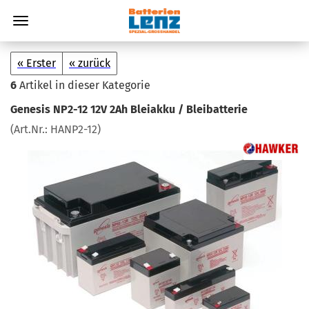
« Erster
« zurück
6
Artikel in dieser Kategorie
Ge­ne­sis NP2-​12 12V 2Ah Blei­ak­ku / Blei­bat­te­rie
(Art.Nr.:
HANP2-​12
)