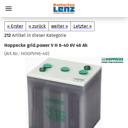
« Erster
« zurück
weiter »
Letzter »
212
Artikel in dieser Kategorie
Hop­pe­cke grid.power V H 6-40 6V 46 Ah
(Art.Nr.:
HOGPVH6-​40
)