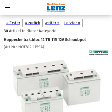
« Erster
« zurück
weiter »
Letzter »
30
Artikel in dieser Kategorie
Hop­pe­cke trak.bloc 12 TB 115 12V Schraub­pol
(Art.Nr.:
HOTB12-​115SA
)