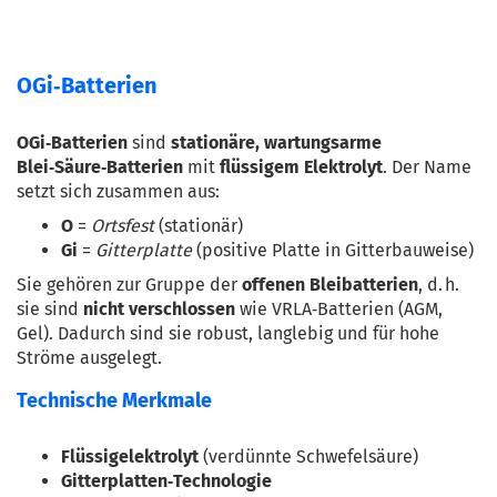
OGi‑Batterien
OGi‑Batterien
 sind 
stationäre, wartungsarme 
Blei‑Säure‑Batterien
 mit 
flüssigem Elektrolyt
. Der Name 
setzt sich zusammen aus:
O
 = 
Ortsfest
 (stationär)
Gi
 = 
Gitterplatte
 (positive Platte in Gitterbauweise)
Sie gehören zur Gruppe der 
offenen Bleibatterien
, d. h. 
sie sind 
nicht verschlossen
 wie VRLA‑Batterien (AGM, 
Gel). Dadurch sind sie robust, langlebig und für hohe 
Ströme ausgelegt.
Technische Merkmale
Flüssigelektrolyt
 (verdünnte Schwefelsäure)
Gitterplatten‑Technologie