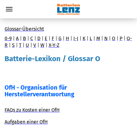
Glossar-Übersicht
0-9
|
A
|
B
|
C
|
D
|
E
|
F
|
G
|
H
|
I-J
|
K
|
L
|
M
|
N
|
O
|
P
|
Q-
R
|
S
|
T
|
U
|
V
|
W
|
X-Y-Z
Batterie-Lexikon / Glossar O
OfH - Organisation für
Herstellerverantwortung
FAQs zu Kosten einer OfH
Aufgaben einer OfH