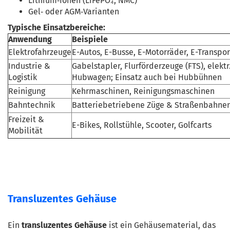
Lithium‑Ionen (LiFePO₄, NMC)
Gel‑ oder AGM‑Varianten
Typische Einsatzbereiche:
Anwendung
Beispiele
Elektrofahrzeuge
E-Autos, E-Busse, E-Motorräder, E-Transpor
Industrie &
Gabelstapler, Flurförderzeuge (FTS), elekt
Logistik
Hubwagen; Einsatz auch bei Hubbühnen
Reinigung
Kehrmaschinen, Reinigungsmaschinen
Bahntechnik
Batteriebetriebene Züge & Straßenbahne
Freizeit &
E-Bikes, Rollstühle, Scooter, Golfcarts
Mobilität
Transluzentes Gehäuse
Ein 
transluzentes Gehäuse
 ist ein Gehäusematerial, das 