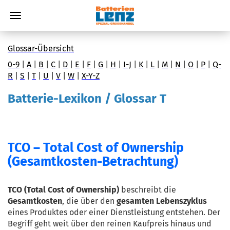
Glossar-Übersicht
0-9
|
A
|
B
|
C
|
D
|
E
|
F
|
G
|
H
|
I-J
|
K
|
L
|
M
|
N
|
O
|
P
|
Q-
R
|
S
|
T
|
U
|
V
|
W
|
X-Y-Z
Batterie-Lexikon / Glossar T
TCO – Total Cost of Ownership
(Gesamtkosten-Betrachtung)
TCO (Total Cost of Ownership)
 beschreibt die 
Gesamtkosten
, die über den 
gesamten Lebenszyklus
eines Produktes oder einer Dienstleistung entstehen. Der 
Begriff geht weit über den reinen Kaufpreis hinaus und 