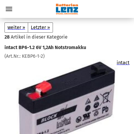
weiter »
Letzter »
28
Artikel in dieser Kategorie
in­tact BP6-1.2 6V 1,2Ah Not­strom­ak­ku
(Art.Nr.:
KEBP6-​1-2
)
intact