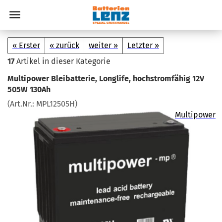
« Erster
« zurück
weiter »
Letzter »
17
Artikel in dieser Kategorie
Mul­ti­power Blei­bat­te­rie, Lon­g­li­fe, hoch­strom­fä­hig 12V
505W 130Ah
(Art.Nr.:
MPL12505H
)
Multipower