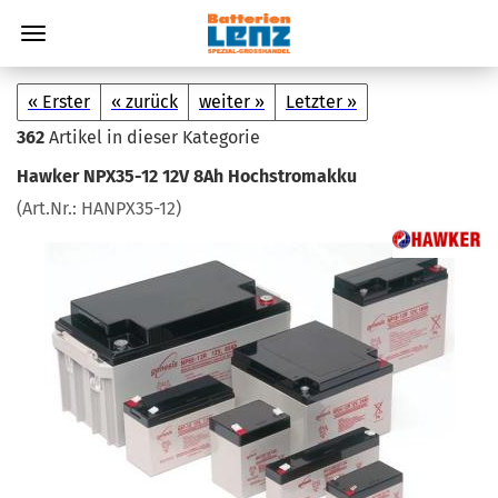
« Erster
« zurück
weiter »
Letzter »
362
Artikel in dieser Kategorie
Hawker NPX35-​12 12V 8Ah Hoch­strom­ak­ku
(Art.Nr.:
HANPX35-​12
)