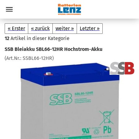
« Erster
« zurück
weiter »
Letzter »
12
Artikel in dieser Kategorie
SSB Blei­ak­ku SBL66-​12HR Hochstrom-​Akku
(Art.Nr.:
SSBL66-​12HR
)