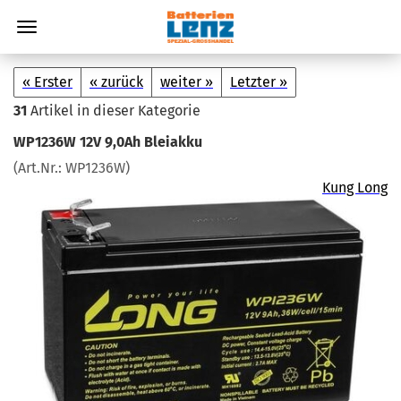
« Erster
« zurück
weiter »
Letzter »
31
Artikel in dieser Kategorie
WP1236W 12V 9,0Ah Blei­ak­ku
(Art.Nr.:
WP1236W
)
Kung Long