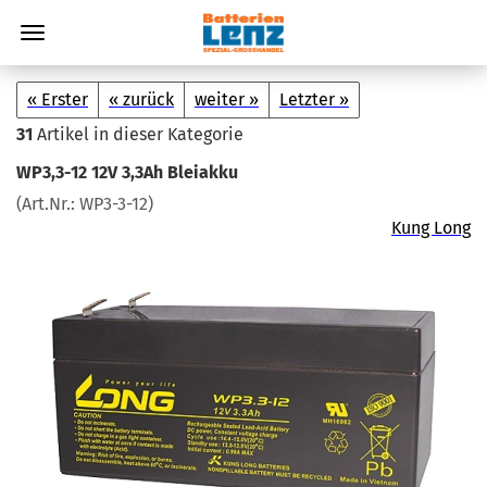
« Erster
« zurück
weiter »
Letzter »
31
Artikel in dieser Kategorie
WP3,3-12 12V 3,3Ah Blei­ak­ku
(Art.Nr.:
WP3-​3-12
)
Kung Long