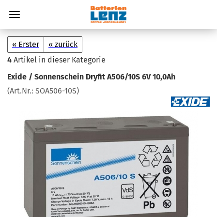
« Erster
« zurück
4
Artikel in dieser Kategorie
Exide / Son­nen­schein Dry­fit A506/10S 6V 10,0Ah
(Art.Nr.:
SOA506-​10S
)