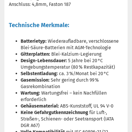
Anschluss: 4,8mm, Faston 187
Technische Merkmale:
Batterietyp:
Wiederaufladbare, verschlossene
Blei-Säure-Batterien mit AGM-Technologie
Gitterplatten:
Blei-Kalzium-Legierung
Design-Lebensdauer:
5 Jahre bei 20 °C
Umgebungstemperatur (80 % Restkapazität)
Selbstentladung:
ca. 3 %/Monat bei 20 °C
Gasemission:
Sehr gering durch 99 %
Gasrekombination
Wartung:
Wartungsfrei – kein Nachfüllen
erforderlich
Gehäusematerial:
ABS-Kunststoff, UL 94 V-0
Keine Gefahrgutkennzeichnung
für Luft-,
Straßen-, Schienen- oder Seetransport (IATA
DGR A67)
Volle Kompatibilität
mit IEC 60896-21/22