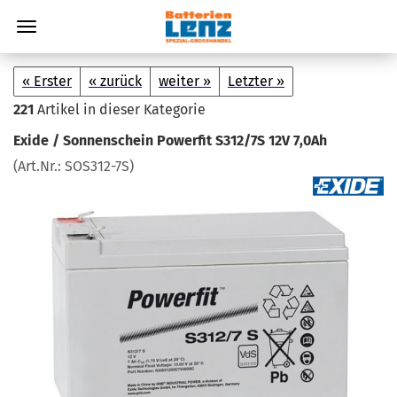
« Erster
« zurück
weiter »
Letzter »
221
Artikel in dieser Kategorie
Exide / Son­nen­schein Power­fit S312/7S 12V 7,0Ah
(Art.Nr.:
SOS312-​7S
)