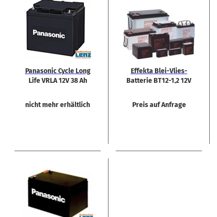
Pa­na­so­nic Cycle Long
Ef­fek­ta Blei-​Vlies-​
Life VRLA 12V 38 Ah
Batterie BT12-​1,2 12V
1,2 Ah
nicht mehr erhältlich
Preis auf Anfrage