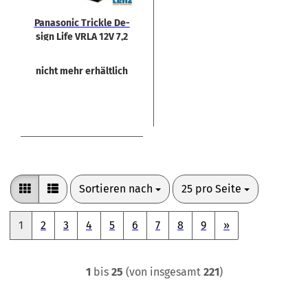
Pa­na­so­nic Trick­le De­
sign Life VRLA 12V 7,2
Ah
nicht mehr erhältlich
Sortieren nach
pro Seite
Sortieren nach
25 pro Seite
1
2
3
4
5
6
7
8
9
»
1
bis
25
(von insgesamt
221
)