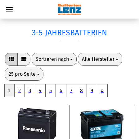
3-5 JAHRESBATTERIEN
Sortieren nach
pro Seite
Sortieren nach
Alle Hersteller
pro Seite
25 pro Seite
1
2
3
4
5
6
7
8
9
»