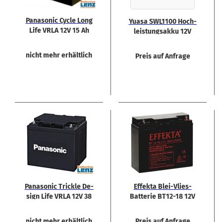
Pa­na­so­nic Cycle Long
Yuasa SWL1100 Hoch­
Life VRLA 12V 15 Ah
leis­tungs­ak­ku 12V
40,6Ah (C20)
nicht mehr erhältlich
Preis auf Anfrage
Pa­na­so­nic Trick­le De­
Ef­fek­ta Blei-​Vlies-​
sign Life VRLA 12V 38
Batterie BT12-​18 12V
Ah VDS
18 Ah
nicht mehr erhältlich
Preis auf Anfrage