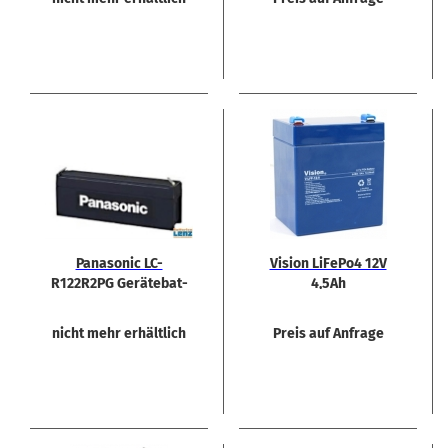
Pa­na­so­nic LC-​
Vi­si­on LiFePo4 12V
R122R2PG Ge­rä­te­bat­
4,5Ah
te­rie 12V 2,2 Ah
nicht mehr erhältlich
Preis auf Anfrage