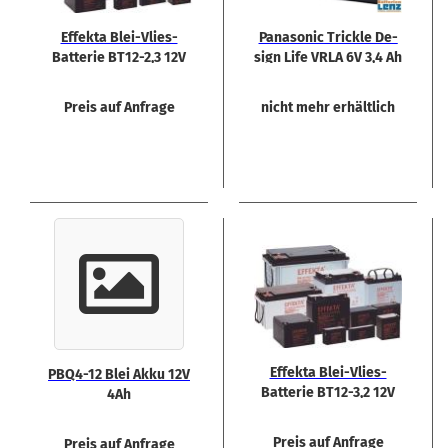
Ef­fek­ta Blei-​Vlies-​
Pa­na­so­nic Trick­le De­
Batterie BT12-​2,3 12V
sign Life VRLA 6V 3,4 Ah
2,3 Ah
Preis auf Anfrage
nicht mehr erhältlich
Ef­fek­ta Blei-​Vlies-​
PBQ4-​12 Blei Akku 12V
Batterie BT12-​3,2 12V
4Ah
3,2 Ah
Preis auf Anfrage
Preis auf Anfrage