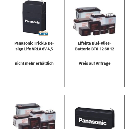
Pa­na­so­nic Trick­le De­
Ef­fek­ta Blei-​Vlies-​
sign Life VRLA 6V 4,5
Batterie BT6-​12 6V 12
Ah
Ah
nicht mehr erhältlich
Preis auf Anfrage