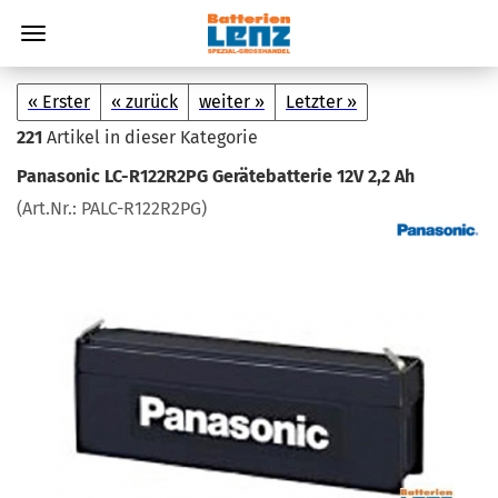
« Erster
« zurück
weiter »
Letzter »
221
Artikel in dieser Kategorie
Pa­na­so­nic LC-​R122R2PG Ge­rä­te­bat­te­rie 12V 2,2 Ah
(Art.Nr.:
PALC-​R122R2PG
)