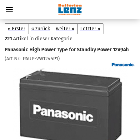
« Erster
« zurück
weiter »
Letzter »
221
Artikel in dieser Kategorie
Pa­na­so­nic High Power Type for Stand­by Power 12V9Ah
(Art.Nr.:
PAUP-​VW1245P1
)