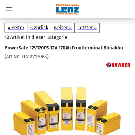
« Erster
« zurück
weiter »
Letzter »
12
Artikel in dieser Kategorie
Power­Safe 12V170FS 12V 170Ah Front­ter­mi­nal Blei­ak­ku
(Art.Nr.:
HA12V170FS
)