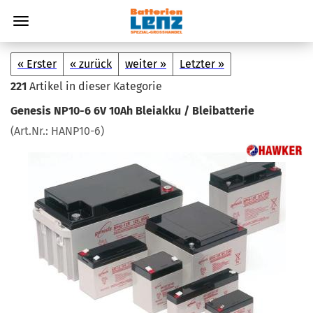
« Erster
« zurück
weiter »
Letzter »
221
Artikel in dieser Kategorie
Ge­ne­sis NP10-​6 6V 10Ah Blei­ak­ku / Blei­bat­te­rie
(Art.Nr.:
HANP10-​6
)