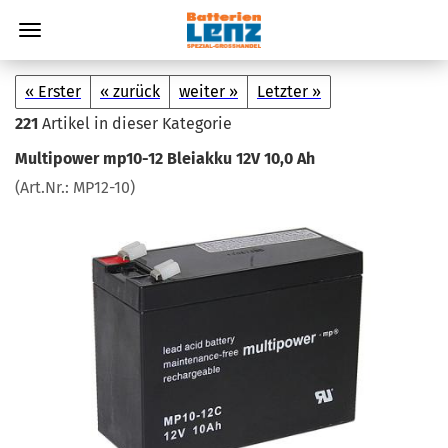
« Erster
« zurück
weiter »
Letzter »
221
Artikel in dieser Kategorie
Mul­ti­power mp10-​12 Blei­ak­ku 12V 10,0 Ah
(Art.Nr.:
MP12-​10
)