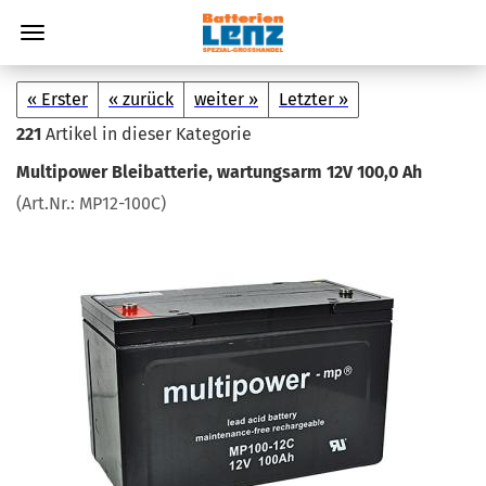
« Erster
« zurück
weiter »
Letzter »
221
Artikel in dieser Kategorie
Mul­ti­power Blei­bat­te­rie, war­tungs­arm 12V 100,0 Ah
(Art.Nr.:
MP12-​100C
)