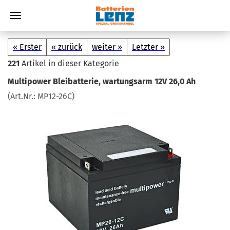
« Erster
« zurück
weiter »
Letzter »
221
Artikel in dieser Kategorie
Mul­ti­power Blei­bat­te­rie, war­tungs­arm 12V 26,0 Ah
(Art.Nr.:
MP12-​26C
)