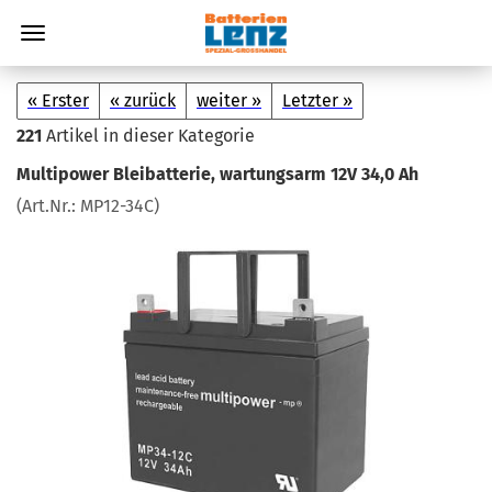
« Erster
« zurück
weiter »
Letzter »
221
Artikel in dieser Kategorie
Mul­ti­power Blei­bat­te­rie, war­tungs­arm 12V 34,0 Ah
(Art.Nr.:
MP12-​34C
)