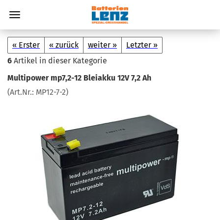
« Erster
« zurück
weiter »
Letzter »
6
Artikel in dieser Kategorie
Mul­ti­power mp7,2-12 Blei­ak­ku 12V 7,2 Ah
(Art.Nr.:
MP12-​7-2
)