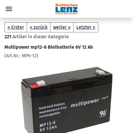
« Erster
« zurück
weiter »
Letzter »
221
Artikel in dieser Kategorie
Mul­ti­power mp12-​6 Blei­bat­te­rie 6V 12 Ah
(Art.Nr.:
MP6-​12
)