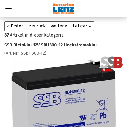
« Erster
« zurück
weiter »
Letzter »
67
Artikel in dieser Kategorie
SSB Blei­ak­ku 12V SBH300-​12 Hoch­strom­ak­ku
(Art.Nr.:
SSBH300-​12
)