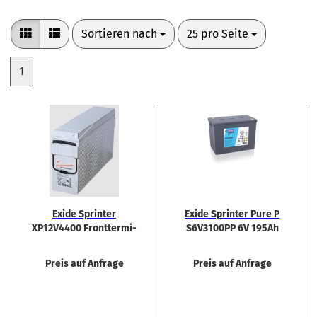
Sortieren nach
pro Seite
Sortieren nach
25 pro Seite
1
Exide Sprin­ter
Exide Sprin­ter Pure P
XP12V4400 Front­ter­mi­
S6V3100PP 6V 195Ah
nal 12V 155Ah
Rein­blei Bat­te­rie
Preis auf Anfrage
Preis auf Anfrage