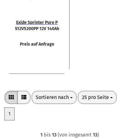
Exide Sprin­ter Pure P
S12V5200PP 12V 140Ah
Rein­blei Bat­te­rie
Preis auf Anfrage
Sortieren nach
pro Seite
Sortieren nach
25 pro Seite
1
1
bis
13
(von insgesamt
13
)