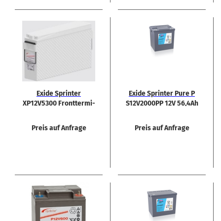
Exide Sprin­ter
Exide Sprin­ter Pure P
XP12V5300 Front­ter­mi­
S12V2000PP 12V 56,4Ah
nal 12V 186Ah
Rein­blei Bat­te­rie
Preis auf Anfrage
Preis auf Anfrage