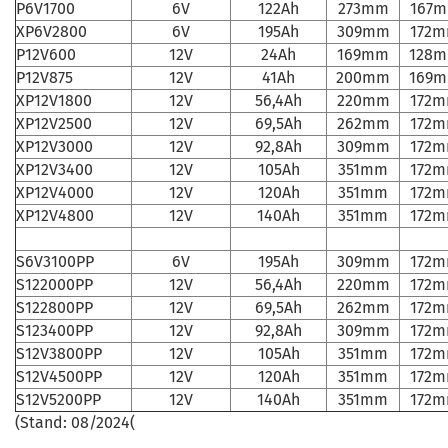
P6V1700
6V
122Ah
273mm
167
XP6V2800
6V
195Ah
309mm
172
P12V600
12V
24Ah
169mm
128
P12V875
12V
41Ah
200mm
169
XP12V1800
12V
56,4Ah
220mm
172
XP12V2500
12V
69,5Ah
262mm
172
XP12V3000
12V
92,8Ah
309mm
172
XP12V3400
12V
105Ah
351mm
172
XP12V4000
12V
120Ah
351mm
172
XP12V4800
12V
140Ah
351mm
172
S6V3100PP
6V
195Ah
309mm
172
S122000PP
12V
56,4Ah
220mm
172
S122800PP
12V
69,5Ah
262mm
172
S123400PP
12V
92,8Ah
309mm
172
S12V3800PP
12V
105Ah
351mm
172
S12V4500PP
12V
120Ah
351mm
172
S12V5200PP
12V
140Ah
351mm
172
(Stand: 08/2024(