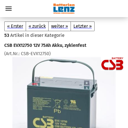
« Erster
« zurück
weiter »
Letzter »
53
Artikel in dieser Kategorie
CSB EVX12750 12V 75Ah Akku, zy­klen­fest
(Art.Nr.:
CSB-​EVX12750
)