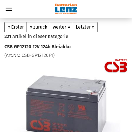
« Erster
« zurück
weiter »
Letzter »
221
Artikel in dieser Kategorie
CSB GP12120 12V 12Ah Blei­ak­ku
(Art.Nr.:
CSB-​GP12120F1
)