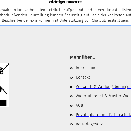
Wichtiger HINWEIS:
en Sie bitte die
Homepage
zu diesem Artikel.
ewähr, Irrtum vorbehalten. Letztlich maßgebend sind immer die aktuellsten
 abschließenden Beurteilung kunden-/bauseitig auf Basis der konkreten
Beschreibende Texte können mit Unterstützung von Chatbots erstellt sein.
Mehr über...
Impressum
Kontakt
Versand- & Zahlungsbedingu
Widerrufsrecht & Muster-Wid
AGB
Privatsphäre und Datenschut
Batteriegesetz