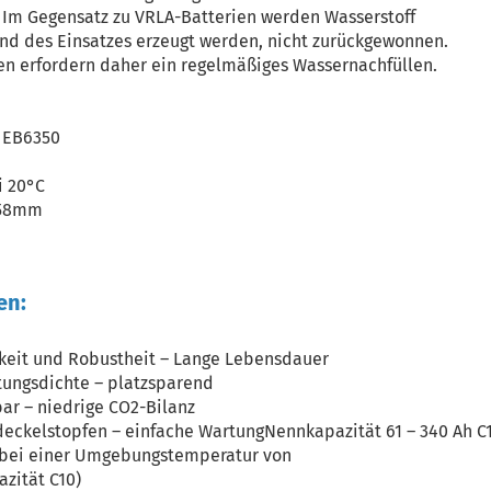
Im Gegensatz zu VRLA-Batterien werden Wasserstoff
end des Einsatzes erzeugt werden, nicht zurückgewonnen.
ien erfordern daher ein regelmäßiges Wassernachfüllen.
c EB6350
i 20°C
358mm
en:
gkeit und Robustheit – Lange Lebensdauer
tungsdichte – platzsparend
bar – niedrige CO2-Bilanz
deckelstopfen – einfache WartungNennkapazität 61 – 340 Ah C
e bei einer Umgebungstemperatur von
azität C10)