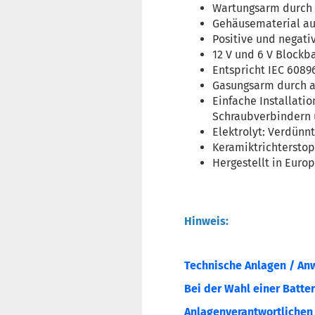
Wartungsarm durch 
Gehäusematerial au
Positive und negati
12 V und 6 V Blockb
Entspricht IEC 6089
Gasungsarm durch a
Einfache Installatio
Schraubverbindern 
Elektrolyt: Verdünn
Keramiktrichterstop
Hergestellt in Europ
Hinweis:
Technische Anlagen / An
Bei der Wahl einer Batter
Anlagenverantwortlichen o