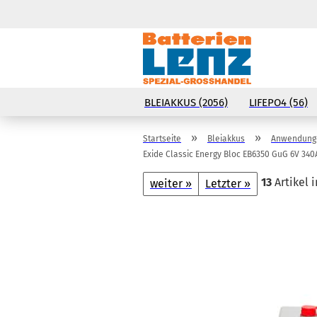
BLEIAKKUS (2056)
LIFEPO4 (56)
»
»
Startseite
Bleiakkus
Anwendunge
Exide Classic Energy Bloc EB6350 GuG 6V 340
13
Artikel 
weiter »
Letzter »