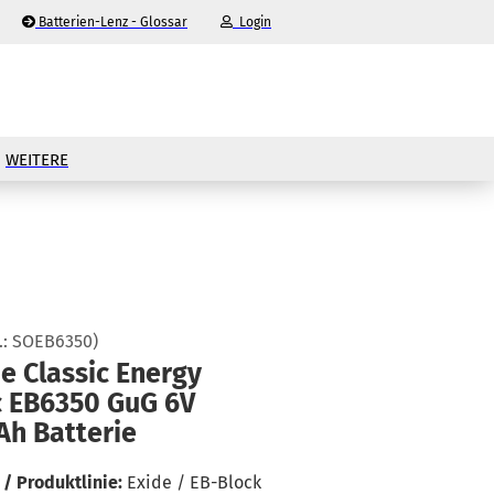
Batterien-Lenz - Glossar
Login
-Mail
WEITERE
asswort
nto erstellen
.:
SOEB6350
)
e Clas­sic En­er­gy
sswort vergessen?
c EB6350 GuG 6V
h Bat­te­rie
/ Produktlinie:
Exide / EB-Block