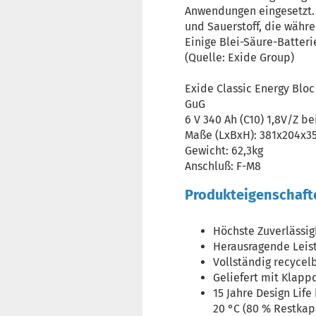
Anwendungen eingesetzt. 
und Sauerstoff, die währ
Einige Blei-Säure-Batter
(Quelle: Exide Group)
Exide Classic Energy Blo
GuG
6 V 340 Ah (C10) 1,8V/Z be
Maße (LxBxH): 381x204x
Gewicht: 62,3kg
Anschluß: F-M8
Produkteigenschaft
Höchste Zuverlässi
Herausragende Leis
Vollständig recycel
Geliefert mit Klapp
15 Jahre Design Lif
20 °C (80 % Restkap