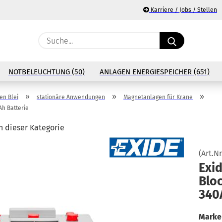
Karriere / Jobs / Stellen
Suche...
E
NOTBELEUCHTUNG (50)
ANLAGEN ENERGIESPEICHER (651)
P
»
»
»
n Blei
stationäre Anwendungen
Magnetanlagen für Krane
Ah Batterie
in dieser Kategorie
Ko
(Art.Nr
Exid
Pa
Blo
340A
Marke 