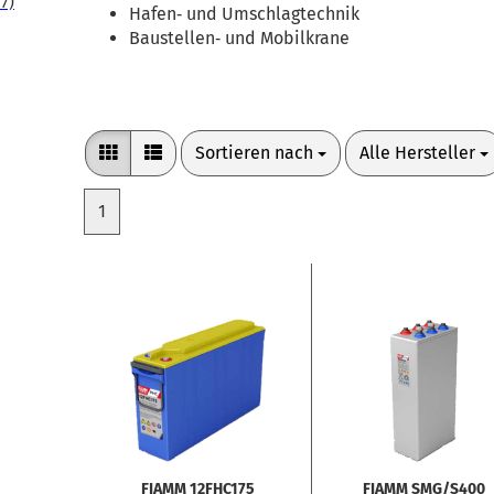
7)
Hafen‑ und Umschlagtechnik
Baustellen‑ und Mobilkrane
Sortieren nach
pro Seite
Sortieren nach
Alle Hersteller
1
FIAMM 12FHC175
FIAMM SMG/S400