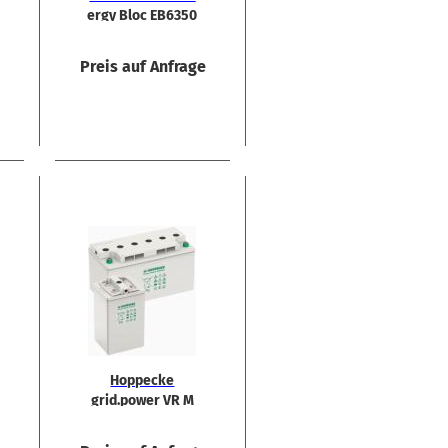
er­gy Bloc EB6350
GuG 6V 340Ah
Bat­te­rie
e
Preis auf Anfrage
Hop­pe­cke
grid.power VR M
12-​130 12V 131Ah