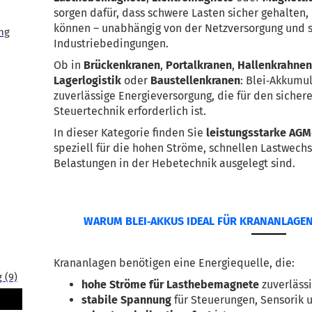
sorgen dafür, dass schwere Lasten sicher gehalten,
können – unabhängig von der Netzversorgung und s
ng
Industriebedingungen.
Ob in 
Brückenkranen
, 
Portalkranen
, 
Hallenkrahne
Lagerlogistik
 oder 
Baustellenkranen
: Blei‑Akkumul
zuverlässige Energieversorgung, die für den sicher
Steuertechnik erforderlich ist.
In dieser Kategorie finden Sie 
leistungsstarke AGM‑
speziell für die hohen Ströme, schnellen Lastwech
Belastungen in der Hebetechnik ausgelegt sind.
WARUM BLEI‑AKKUS IDEAL FÜR KRANANLAGE
Krananlagen benötigen eine Energiequelle, die:
 (9)
hohe Ströme für Lasthebemagnete
 zuverlässi
stabile Spannung
 für Steuerungen, Sensorik 