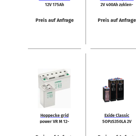
12V 175Ah
2V 400Ah zy­klen­
fest
Preis auf Anfrage
Preis auf Anfrag
Hop­pe­cke grid
Exide Clas­sic
power VR M 12-​
5OPzS350LA 2V
100 12V 101Ah
350Ah Akku