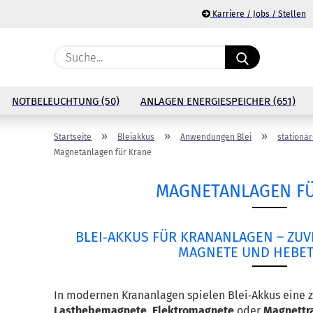
Karriere / Jobs / Stellen
Suche...
E
NOTBELEUCHTUNG (50)
ANLAGEN ENERGIESPEICHER (651)
P
»
»
»
Startseite
Bleiakkus
Anwendungen Blei
stationä
Magnetanlagen für Krane
MAGNETANLAGEN F
Ko
BLEI‑AKKUS
FÜR
KRANANLAGEN
–
ZUV
Pa
MAGNETE
UND
HEBET
Lasthebemagnete
, 
Elektromagnete
 oder 
Magnettr