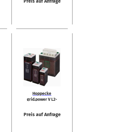
e
Preis auf Anfrage
Hop­pe­cke
grid.power V L2-​
690 2V 686 Ah
e
Preis auf Anfrage