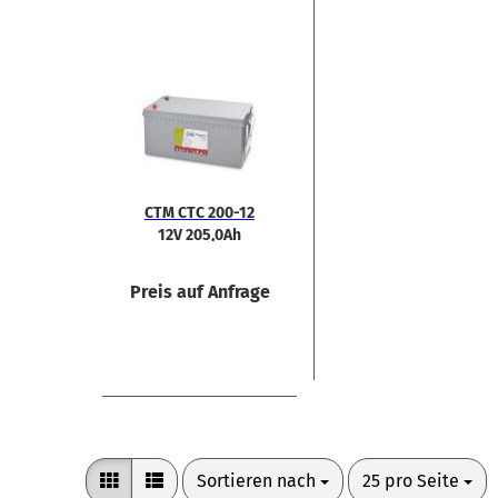
CTM CTC 200-​12
12V 205,0Ah
Preis auf Anfrage
Sortieren nach
pro Seite
Sortieren nach
25 pro Seite