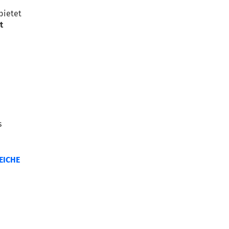
bietet
t
s
EICHE