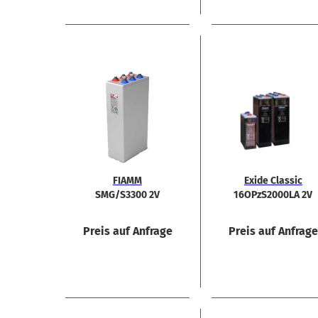
FIAMM
Exide Clas­sic
SMG/S3300 2V
16OPzS2000LA 2V
3300Ah zy­klen­
2250Ah Akku
fest
Preis auf Anfrage
Preis auf Anfrag