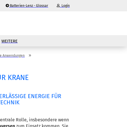
Batterien-Lenz - Glossar
Login
-Mail
WEITERE
asswort
»
re Anwendungen
ÜR KRANE
nto erstellen
ERLÄSSIGE
ENERGIE
FÜR
sswort vergessen?
ECHNIK
In modernen Krananlagen spielen Blei‑Akkus eine zentrale Rolle, insbesondere wenn 
aversen
 zum Einsatz kommen. Sie 