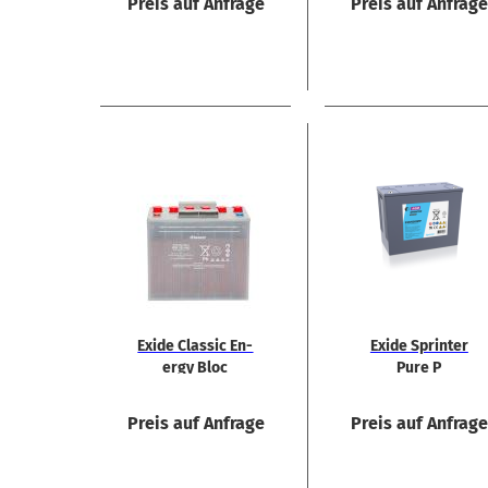
Preis auf Anfrage
Preis auf Anfrag
Exide Clas­sic En­
Exide Sprin­ter
er­gy Bloc
Pure P
EB12160 GuG 12V
S12V5200PP 12V
158Ah Bat­te­rie
140Ah Rein­blei
Preis auf Anfrage
Preis auf Anfrag
Bat­te­rie