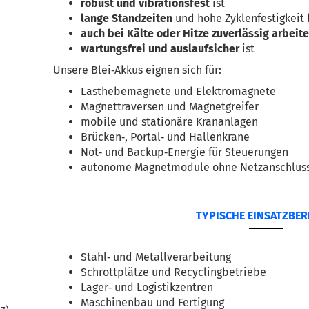
robust und vibrationsfest
 ist
lange Standzeiten
 und hohe Zyklenfestigkeit 
auch bei Kälte oder Hitze zuverlässig arbeite
wartungsfrei und auslaufsicher
 ist
Unsere Blei‑Akkus eignen sich für:
Lasthebemagnete und Elektromagnete
Magnettraversen und Magnetgreifer
mobile und stationäre Krananlagen
Brücken‑, Portal‑ und Hallenkrane
Not‑ und Backup‑Energie für Steuerungen
autonome Magnetmodule ohne Netzanschlus
TYPISCHE EINSATZBER
Stahl‑ und Metallverarbeitung
Schrottplätze und Recyclingbetriebe
Lager‑ und Logistikzentren
Maschinenbau und Fertigung