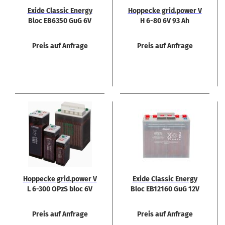
Exide Clas­sic En­er­gy
Hop­pe­cke grid.power V
Bloc EB6350 GuG 6V
H 6-80 6V 93 Ah
340Ah Bat­te­rie
Preis auf Anfrage
Preis auf Anfrage
Hop­pe­cke grid.power V
Exide Clas­sic En­er­gy
L 6-300 OPzS bloc 6V
Bloc EB12160 GuG 12V
302 Ah
158Ah Bat­te­rie
Preis auf Anfrage
Preis auf Anfrage