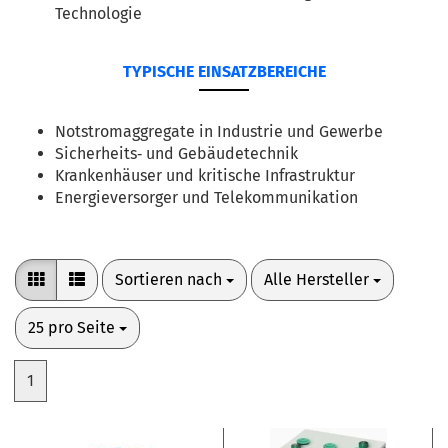
Technologie
TYPISCHE EINSATZBEREICHE
Notstromaggregate in Industrie und Gewerbe
Sicherheits‑ und Gebäudetechnik
Krankenhäuser und kritische Infrastruktur
Energieversorger und Telekommunikation
Sortieren nach
pro Seite
Sortieren nach
Alle Hersteller
pro Seite
25 pro Seite
1