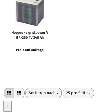
Hop­pe­cke grid.power V
H 4-260 4V 348 Ah
Preis auf Anfrage
Sortieren nach
pro Seite
Sortieren nach
25 pro Seite
1