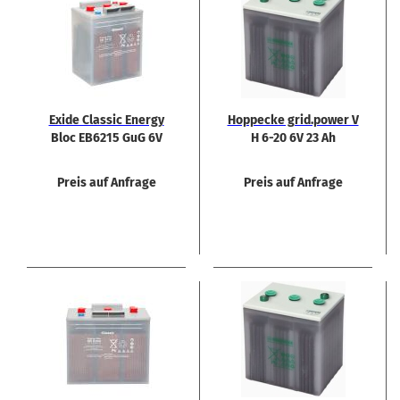
Exide Clas­sic En­er­gy
Hop­pe­cke grid.power V
Bloc EB6215 GuG 6V
H 6-20 6V 23 Ah
213Ah Bat­te­rie
Preis auf Anfrage
Preis auf Anfrage