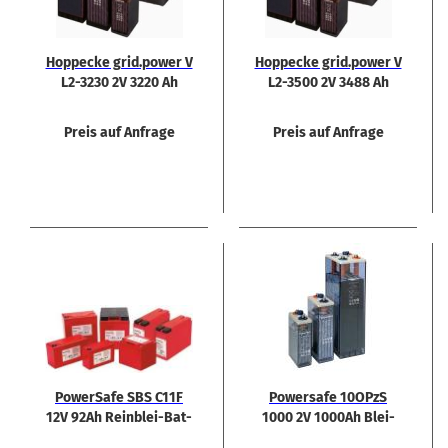
Hop­pe­cke grid.power V
Hop­pe­cke grid.power V
L2-​3230 2V 3220 Ah
L2-​3500 2V 3488 Ah
Preis auf Anfrage
Preis auf Anfrage
Power­Safe SBS C11F
Power­safe 10OPzS
12V 92Ah Reinblei-​​Bat­
1000 2V 1000Ah Blei-​
te­rien / -​Akkus
Säure-​Batterie