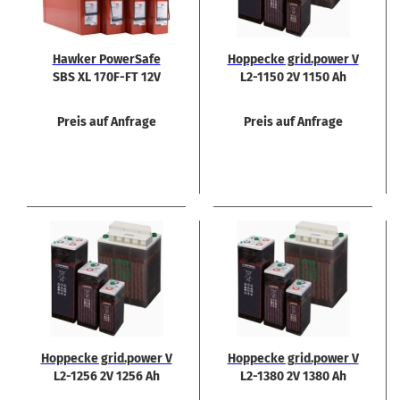
Hawker Power­Safe
Hop­pe­cke grid.power V
SBS XL 170F-​FT 12V
L2-​1150 2V 1150 Ah
170Ah Rein­blei Akku
Front­ter­mi­nal
Preis auf Anfrage
Preis auf Anfrage
Hop­pe­cke grid.power V
Hop­pe­cke grid.power V
L2-​1256 2V 1256 Ah
L2-​1380 2V 1380 Ah