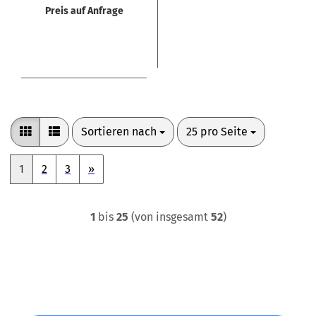
Preis auf Anfrage
Sortieren nach
pro Seite
Sortieren nach
25 pro Seite
1
2
3
»
1
bis
25
(von insgesamt
52
)