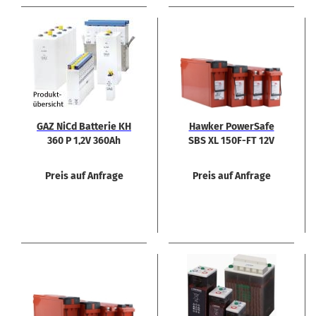
GAZ NiCd Bat­te­rie KH
Hawker Power­Safe
360 P 1,2V 360Ah
SBS XL 150F-​FT 12V
150Ah Rein­blei Akku
Front­ter­mi­nal
Preis auf Anfrage
Preis auf Anfrage