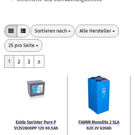
Sortieren nach
pro Seite
Sortieren nach
Alle Hersteller
pro Seite
25 pro Seite
1
2
3
»
Exide Sprin­ter Pure P
FIAMM Mo­no­li­te 2 SLA
S12V2800PP 12V 69,5Ah
620 2V 620Ah
Rein­blei Bat­te­rie