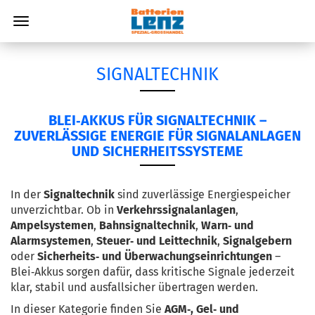
SIGNALTECHNIK
BLEI‑AKKUS
FÜR
SIGNALTECHNIK
–
ZUVERLÄSSIGE
ENERGIE
FÜR
SIGNALANLAGEN
UND
SICHERHEITS­SYSTEME
In 
der 
Signaltechnik
sind 
zuverlässige 
Energiespeicher 
unverzichtbar. 
Ob 
in 
Verkehrssignalanlagen
, 
Ampelsystemen
, 
Bahnsignaltechnik
, 
Warn‑ 
und 
Alarmsystemen
, 
Steuer‑ 
und 
Leittechnik
, 
Signalgebern
oder 
Sicherheits‑ 
und 
Überwachungseinrichtungen
– 
Blei‑Akkus 
sorgen 
dafür, 
dass 
kritische 
Signale 
jederzeit 
klar, 
stabil 
und 
ausfallsicher 
übertragen 
werden.
In 
dieser 
Kategorie 
finden 
Sie 
AGM‑, 
Gel‑ 
und 